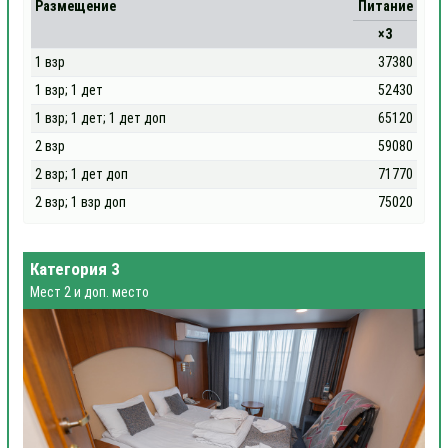
Размещение
Питание
×3
1 взр
37380
1 взр; 1 дет
52430
1 взр; 1 дет; 1 дет доп
65120
2 взр
59080
2 взр; 1 дет доп
71770
2 взр; 1 взр доп
75020
Категория 3
Мест 2 и доп. место