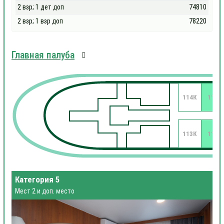
2 взр; 1 дет доп
74810
2 взр; 1 взр доп
78220
Главная палуба
114К
112
113К
111
Категория 5
Мест 2 и доп. место