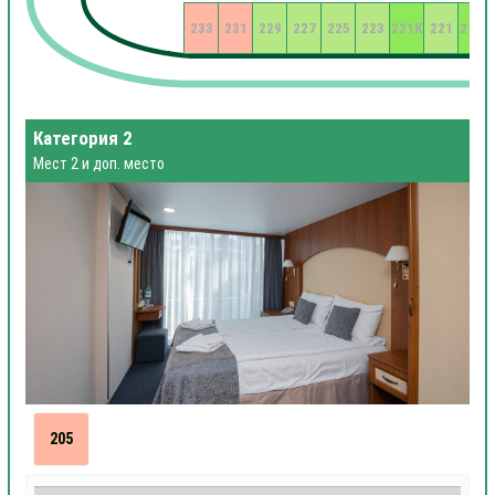
233
231
229
227
225
223
221К
221
219К
Категория 2
Мест 2 и доп. место
205