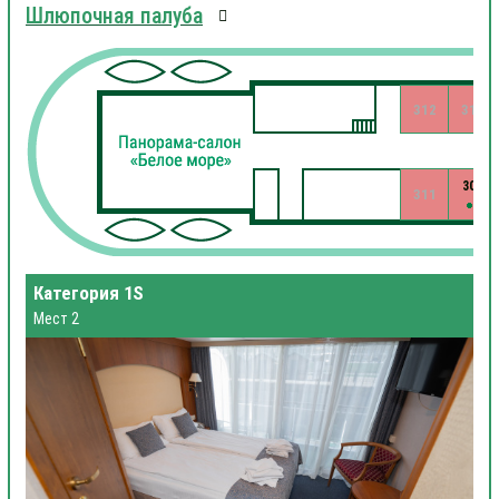
Шлюпочная палуба
312
310
309
311
Категория 1S
Мест 2