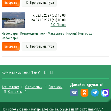
Выбрать
Программа тура
с 02.10.2027 (сб) 13:00
по 04.10.2027 (пн) 08:00
А.С. Попов
Чебоксары · Козьмодемьянск · Макарьево · Нижний Новгород ·
Чебоксары
Выбрать
Программа тура
Круизная компания "Гама"
Давайте дружить!
Агентствам
О компании
Вакансии
Контакты
При использовании материалов сайта, ссылка на https://gama-nn.ru/