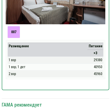
007
Размещение
Питание
×3
1 взр
29380
1 взр; 1 дет
40950
2 взр
45960
ГАМА рекомендует