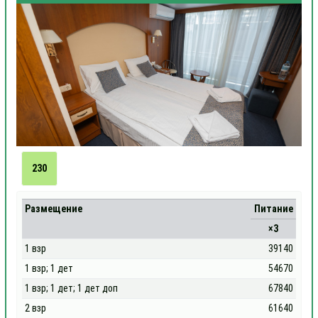
230
Размещение
Питание
×3
1 взр
39140
1 взр; 1 дет
54670
1 взр; 1 дет; 1 дет доп
67840
2 взр
61640