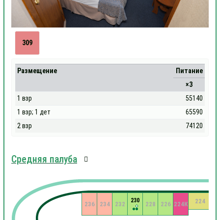
309
Размещение
Питание
×3
1 взр
55140
1 взр; 1 дет
65590
2 взр
74120
Средняя палуба
230
224
236
234
232
228
226
224К