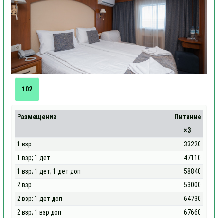
102
Размещение
Питание
×3
1 взр
33220
1 взр; 1 дет
47110
1 взр; 1 дет; 1 дет доп
58840
2 взр
53000
2 взр; 1 дет доп
64730
2 взр; 1 взр доп
67660