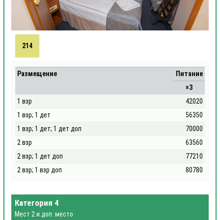
214
Размещение
Питание
×3
1 взр
42020
1 взр; 1 дет
56350
1 взр; 1 дет; 1 дет доп
70000
2 взр
63560
2 взр; 1 дет доп
77210
2 взр; 1 взр доп
80780
Категория 4
Мест 2 и доп. место