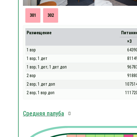
301
302
Размещение
Питани
×3
1 взр
6439
1 взр; 1 дет
8114
1 взр; 1 дет; 1 дет доп
9678
2 взр
9188
2 взр; 1 дет доп
10751
2 взр; 1 взр доп
11172
Средняя палуба