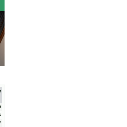
е
0
5
2