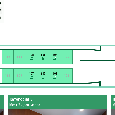
0
7
5
108
106
104
112
110
102
107
105
103
111
109
101
Категория 5
П
Мест 2 и доп. место
М