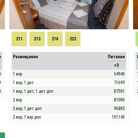
211
213
216
222
е
Размещение
Питание
×3
0
1 взр
54940
9
1 взр; 1 дет
71699
0
1 взр; 1 дет; 1 дет доп
87501
2 взр
81080
2 взр; 1 дет доп
96882
2 взр; 1 взр доп
101145