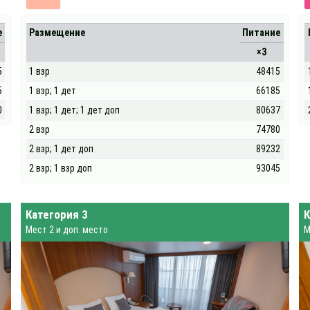
е
Размещение
Питание
×3
5
1 взр
48415
5
1 взр; 1 дет
66185
0
1 взр; 1 дет; 1 дет доп
80637
2 взр
74780
2 взр; 1 дет доп
89232
2 взр; 1 взр доп
93045
Категория 3
К
Мест 2 и доп. место
М