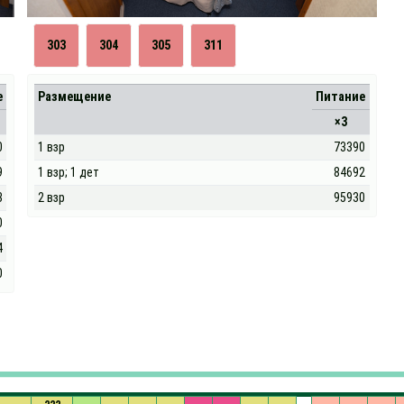
303
304
305
311
е
Размещение
Питание
×3
0
1 взр
73390
9
1 взр; 1 дет
84692
3
2 взр
95930
0
4
0