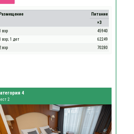
Размещение
Питание
×3
1 взр
45940
1 взр; 1 дет
62249
2 взр
70280
атегория 4
ест 2