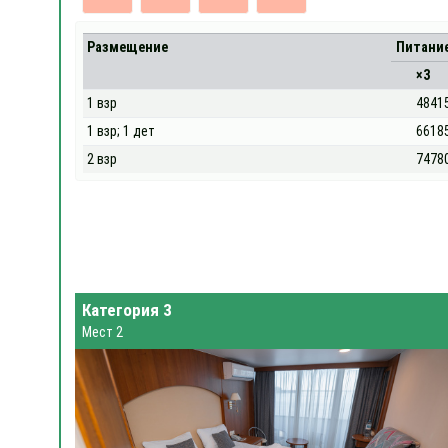
Размещение
Питани
×3
1 взр
4841
1 взр; 1 дет
6618
2 взр
7478
Категория 3
Мест 2