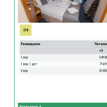
218
Размещение
Питани
×3
1 взр
5494
1 взр; 1 дет
7169
2 взр
8108
Категория 4