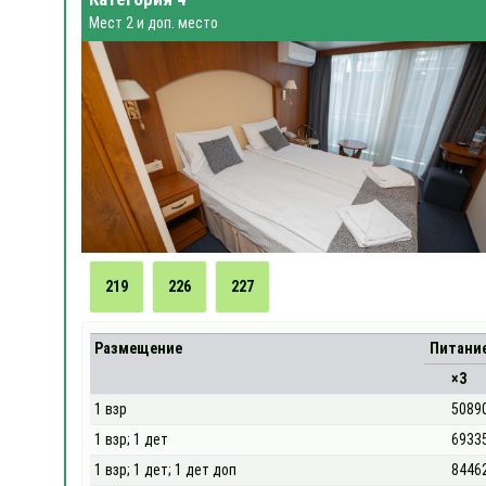
Мест 2 и доп. место
219
226
227
Размещение
Питани
×3
1 взр
5089
1 взр; 1 дет
6933
1 взр; 1 дет; 1 дет доп
8446