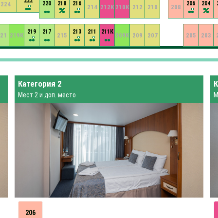
222
220
218
216
206
204
224
214
212К
210К
212
210
208
219
217
213
211
211К
21
219К
215
209К
209
207
205
203
Категория 2
К
Мест 2 и доп. место
М
206