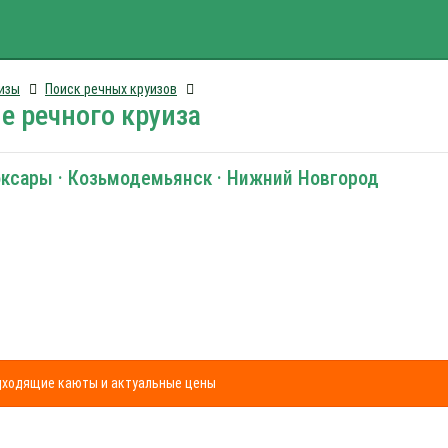
изы
Поиск речных круизов
е речного круиза
оксары · Козьмодемьянск · Нижний Новгород
одходящие каюты и актуальные цены