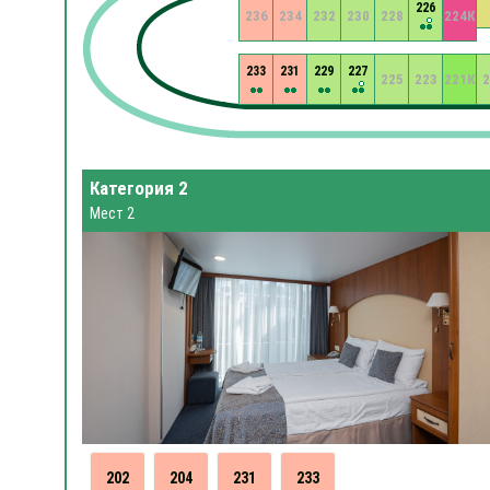
226
236
234
232
230
228
224К
233
231
229
227
225
223
221К
2
Категория 2
Мест 2
202
204
231
233