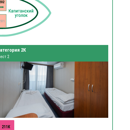
202
201
атегория 2К
ест 2
211К