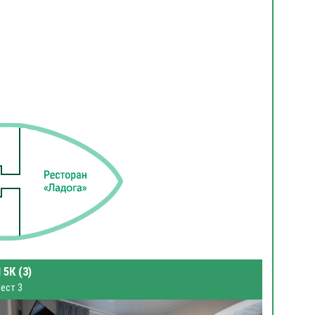
 5К (3)
ест 3