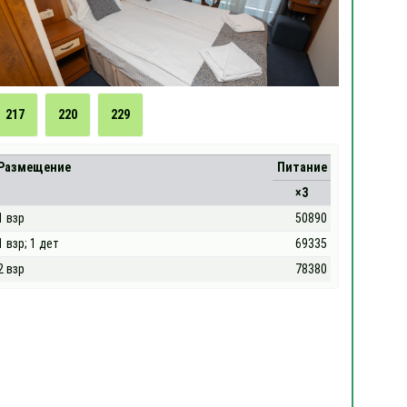
217
220
229
Размещение
Питание
×3
1 взр
50890
1 взр; 1 дет
69335
2 взр
78380