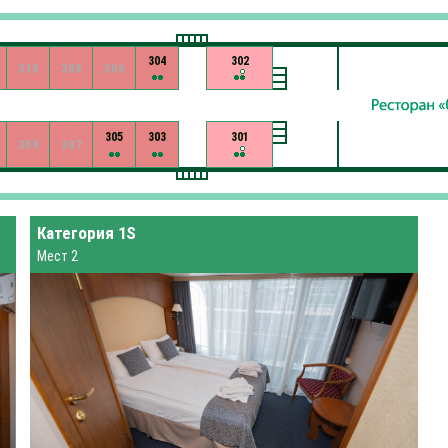
304
302
310
308
306
305
303
301
309
307
Категория 1S
Мест 2