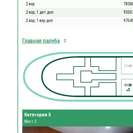
2 взр
7838
2 взр; 1 дет доп
9350
2 взр; 1 взр доп
9754
Главная палуба
114К
113К
Категория 5
Мест 2