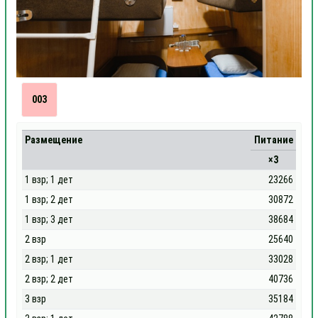
003
Размещение
Питание
×3
1 взр; 1 дет
23266
1 взр; 2 дет
30872
1 взр; 3 дет
38684
2 взр
25640
2 взр; 1 дет
33028
2 взр; 2 дет
40736
3 взр
35184