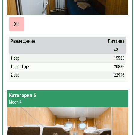
011
Размещение
Питание
×3
1 взр
15523
1 взр; 1 дет
20886
2 взр
22996
Категория 6
Мест 4