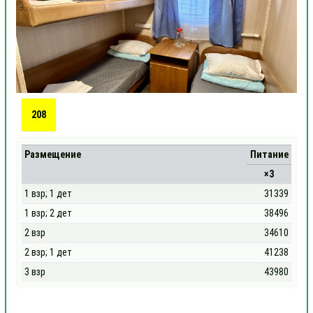
208
Размещение
Питание
×3
1 взр; 1 дет
31339
1 взр; 2 дет
38496
2 взр
34610
2 взр; 1 дет
41238
3 взр
43980