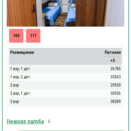
103
117
Размещение
Питание
×3
1 взр; 1 дет
26785
1 взр; 2 дет
33563
2 взр
29550
2 взр; 1 дет
35926
3 взр
38289
Нижняя палуба