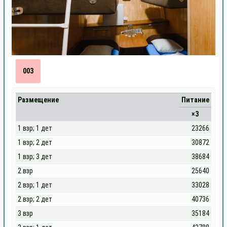
003
Размещение
Питание
×3
1 взр; 1 дет
23266
1 взр; 2 дет
30872
1 взр; 3 дет
38684
2 взр
25640
2 взр; 1 дет
33028
2 взр; 2 дет
40736
3 взр
35184