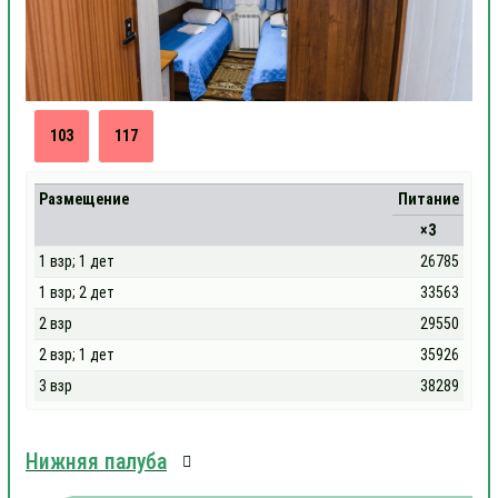
103
117
Размещение
Питание
×3
1 взр; 1 дет
26785
1 взр; 2 дет
33563
2 взр
29550
2 взр; 1 дет
35926
3 взр
38289
Нижняя палуба