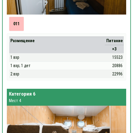
011
Размещение
Питание
×3
1 взр
15523
1 взр; 1 дет
20886
2 взр
22996
Категория 6
Мест 4