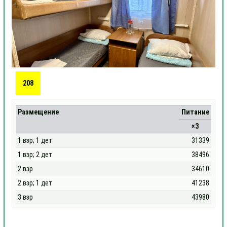
208
Размещение
Питание
×3
1 взр; 1 дет
31339
1 взр; 2 дет
38496
2 взр
34610
2 взр; 1 дет
41238
3 взр
43980