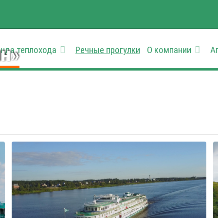
ин»
нда теплохода
Речные прогулки
О компании
А