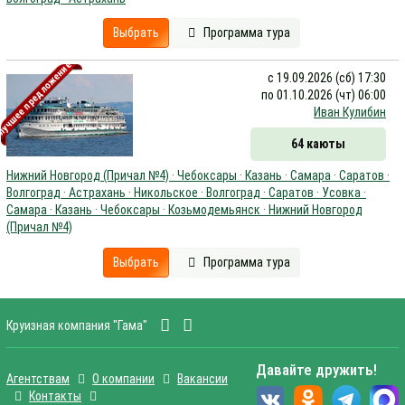
Выбрать
Программа тура
учшее предложение
с 19.09.2026 (сб) 17:30
по 01.10.2026 (чт) 06:00
Иван Кулибин
64 каюты
Нижний Новгород (Причал №4) · Чебоксары · Казань · Самара · Саратов ·
Волгоград · Астрахань · Никольское · Волгоград · Саратов · Усовка ·
Самара · Казань · Чебоксары · Козьмодемьянск · Нижний Новгород
(Причал №4)
Выбрать
Программа тура
Круизная компания "Гама"
Давайте дружить!
Агентствам
О компании
Вакансии
Контакты