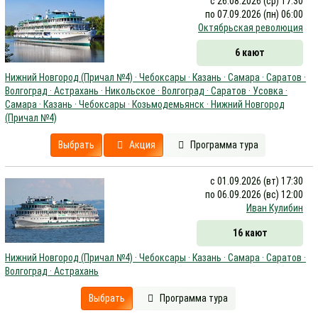
с 26.08.2026 (ср) 17:30
по 07.09.2026 (пн) 06:00
Октябрьская революция
6 кают
Нижний Новгород (Причал №4) · Чебоксары · Казань · Самара · Саратов ·
Волгоград · Астрахань · Никольское · Волгоград · Саратов · Усовка ·
Самара · Казань · Чебоксары · Козьмодемьянск · Нижний Новгород
(Причал №4)
Выбрать
Акция
Программа тура
с 01.09.2026 (вт) 17:30
по 06.09.2026 (вс) 12:00
Иван Кулибин
16 кают
Нижний Новгород (Причал №4) · Чебоксары · Казань · Самара · Саратов ·
Волгоград · Астрахань
Выбрать
Программа тура