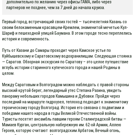
дополнительно по желанию через офисы ГАМА, либо через
партнеров не позднее, чем за 7 дней до начала круиза.
Первый город, встречающий своих гостей — тысячелетняя Казань со
своим белокаменным красавцем-Кремлем, знаменитой мечетью Кул-
Шариф и пешеходной улицей Баумана. В этом городе тесно переплелись
история и современность.
Путь от Казани до Самары проходит через Камское устье по
Куйбышевскому и Саратовскому водохранилищам. Следующая стоянка
— Саратов. Обзорная экскурсия по Саратову – это целое путешествие
вглубь истории старинного купеческого города и нашей Родины в
целом.
Между Саратовым и Волгоградом можно наблюдать с правой стороны
высокий крутой берег, легендарный утес Степана Разина, увидеть
панораму небольших городов Камышина и Дубовки. Пройдя через
последний на маршруте гидроузел, теплоход подходит к знаменитому
героическому городу Волгоград. История его связана с подвигами и
победами нашего народа в годы Великой Отечественной войны.
Туристы посетят ансамбль павшим героям Сталинградской битвы —
Мамаев Курган, центральную набережную им. 62-ой Армии, Аллею
Героев, которую считают волгоградским Арбатом, Вечный огонь,