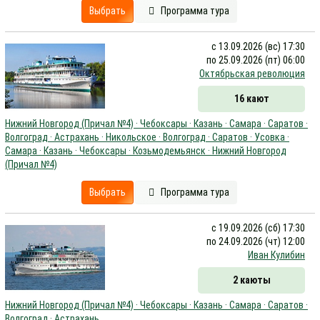
Выбрать
Программа тура
с 13.09.2026 (вс) 17:30
по 25.09.2026 (пт) 06:00
Октябрьская революция
16 кают
Нижний Новгород (Причал №4) · Чебоксары · Казань · Самара · Саратов ·
Волгоград · Астрахань · Никольское · Волгоград · Саратов · Усовка ·
Самара · Казань · Чебоксары · Козьмодемьянск · Нижний Новгород
(Причал №4)
Выбрать
Программа тура
с 19.09.2026 (сб) 17:30
по 24.09.2026 (чт) 12:00
Иван Кулибин
2 каюты
Нижний Новгород (Причал №4) · Чебоксары · Казань · Самара · Саратов ·
Волгоград · Астрахань