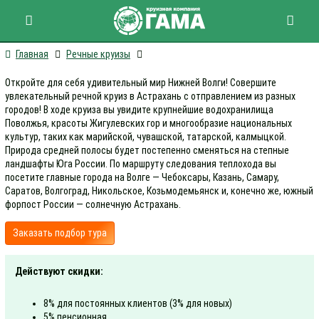
Круизы в Астрахань
Главная
Речные круизы
Откройте для себя удивительный мир Нижней Волги! Совершите
увлекательный речной круиз в Астрахань с отправлением из разных
городов! В ходе круиза вы увидите крупнейшие водохранилища
Поволжья, красоты Жигулевских гор и многообразие национальных
культур, таких как марийской, чувашской, татарской, калмыцкой.
Природа средней полосы будет постепенно сменяться на степные
ландшафты Юга России. По маршруту следования теплохода вы
посетите главные города на Волге — Чебоксары, Казань, Самару,
Саратов, Волгоград, Никольское, Козьмодемьянск и, конечно же, южный
форпост России — солнечную Астрахань.
Заказать подбор тура
Действуют скидки:
8% для постоянных клиентов (3% для новых)
5% пенсионная