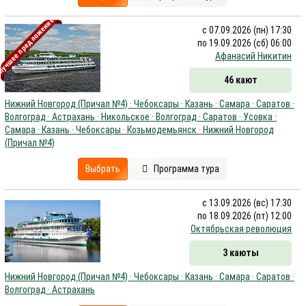
учшее предложение
с 07.09.2026 (пн) 17:30
по 19.09.2026 (сб) 06:00
Афанасий Никитин
46 кают
Нижний Новгород (Причал №4) · Чебоксары · Казань · Самара · Саратов ·
Волгоград · Астрахань · Никольское · Волгоград · Саратов · Усовка ·
Самара · Казань · Чебоксары · Козьмодемьянск · Нижний Новгород
(Причал №4)
Выбрать
Программа тура
с 13.09.2026 (вс) 17:30
по 18.09.2026 (пт) 12:00
Октябрьская революция
3 каюты
Нижний Новгород (Причал №4) · Чебоксары · Казань · Самара · Саратов ·
Волгоград · Астрахань