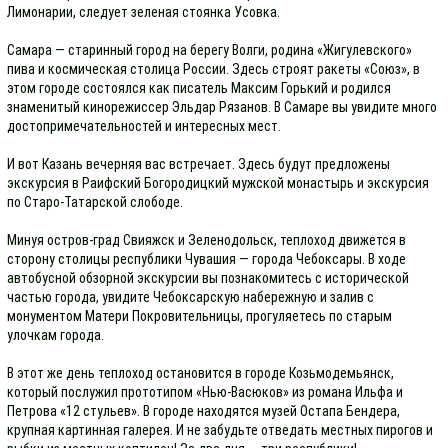
Лимонарии, следует зеленая стоянка Усовка.
Самара — старинный город на берегу Волги, родина «Жигулевского»
пива и космическая столица России. Здесь строят ракеты «Союз», в
этом городе состоялся как писатель Максим Горький и родился
знаменитый кинорежиссер Эльдар Рязанов. В Самаре вы увидите много
достопримечательностей и интересных мест.
И вот Казань вечерняя вас встречает. Здесь будут предложены
экскурсия в Раифский Богородицкий мужской монастырь и экскурсия
по Старо-Татарской слободе.
Минуя остров-град Свияжск и Зеленодольск, теплоход движется в
сторону столицы республики Чувашия — города Чебоксары. В ходе
автобусной обзорной экскурсии вы познакомитесь с исторической
частью города, увидите Чебоксарскую набережную и залив с
монументом Матери Покровительницы, прогуляетесь по старым
улочкам города.
В этот же день теплоход остановится в городе Козьмодемьянск,
который послужил прототипом «Нью-Васюков» из романа Ильфа и
Петрова «12 стульев». В городе находятся музей Остапа Бендера,
крупная картинная галерея. И не забудьте отведать местных пирогов и