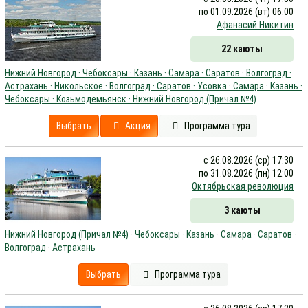
по 01.09.2026 (вт) 06:00
Афанасий Никитин
22 каюты
Нижний Новгород · Чебоксары · Казань · Самара · Саратов · Волгоград ·
Астрахань · Никольское · Волгоград · Саратов · Усовка · Самара · Казань ·
Чебоксары · Козьмодемьянск · Нижний Новгород (Причал №4)
Выбрать
Акция
Программа тура
с 26.08.2026 (ср) 17:30
по 31.08.2026 (пн) 12:00
Октябрьская революция
3 каюты
Нижний Новгород (Причал №4) · Чебоксары · Казань · Самара · Саратов ·
Волгоград · Астрахань
Выбрать
Программа тура