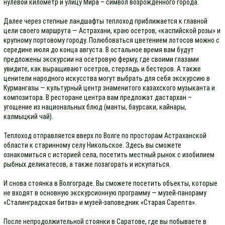
нулевой километр и улицу Мира – символ возрожденного города.
Далее через степные ландшафты теплоход приближается к главной
цели своего маршрута — Астрахани, краю осетров, «каспийской розы» и
крупному портовому городу. Полюбоваться цветением лотосов можно с
середине июля до конца августа. В остальное время вам будут
предложены экскурсии на осетровую ферму, где своими глазами
увидите, как выращивают осетров, стерлядь и бестеров. А также
ценители народного искусства могут выбрать для себя экскурсию в
Курмангазы — культурный центр знаменитого казахского музыканта и
композитора. В ресторане центра вам предложат дастархан –
угощение из национальных блюд (манты, баурсаки, кайнары,
калмыцкий чай).
Теплоход отправляется вверх по Волге по просторам Астраханской
области к старинному селу Никольское. Здесь вы сможете
ознакомиться с историей села, посетить местный рынок с изобилием
рыбных деликатесов, а также позагорать и искупаться.
И снова стоянка в Волгограде. Вы сможете посетить объекты, которые
не входят в основную экскурсионную программу — музей-панораму
«Сталинградская битва» и музей-заповедник «Старая Сарепта».
После непродолжительной стоянки в Саратове, где вы побываете в