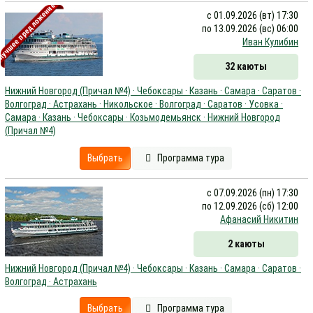
учшее предложение
с 01.09.2026 (вт) 17:30
по 13.09.2026 (вс) 06:00
Иван Кулибин
32 каюты
Нижний Новгород (Причал №4) · Чебоксары · Казань · Самара · Саратов ·
Волгоград · Астрахань · Никольское · Волгоград · Саратов · Усовка ·
Самара · Казань · Чебоксары · Козьмодемьянск · Нижний Новгород
(Причал №4)
Выбрать
Программа тура
с 07.09.2026 (пн) 17:30
по 12.09.2026 (сб) 12:00
Афанасий Никитин
2 каюты
Нижний Новгород (Причал №4) · Чебоксары · Казань · Самара · Саратов ·
Волгоград · Астрахань
Выбрать
Программа тура