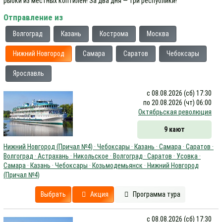
рыбки из местных коптилен! За два дня — три республики!
Отправление из
Волгоград
Казань
Кострома
Москва
Нижний Новгород
Самара
Саратов
Чебоксары
Ярославль
с 08.08.2026 (сб) 17:30
по 20.08.2026 (чт) 06:00
Октябрьская революция
9 кают
Нижний Новгород (Причал №4) · Чебоксары · Казань · Самара · Саратов ·
Волгоград · Астрахань · Никольское · Волгоград · Саратов · Усовка ·
Самара · Казань · Чебоксары · Козьмодемьянск · Нижний Новгород
(Причал №4)
Выбрать
Акция
Программа тура
с 08.08.2026 (сб) 17:30