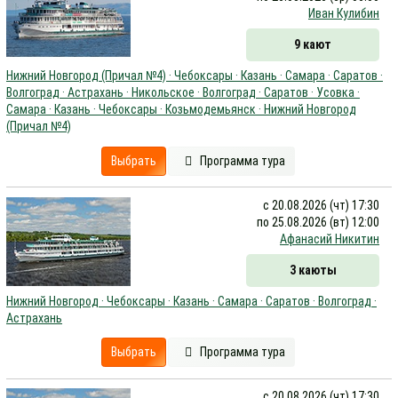
Иван Кулибин
9 кают
Нижний Новгород (Причал №4) · Чебоксары · Казань · Самара · Саратов ·
Волгоград · Астрахань · Никольское · Волгоград · Саратов · Усовка ·
Самара · Казань · Чебоксары · Козьмодемьянск · Нижний Новгород
(Причал №4)
Выбрать
Программа тура
с 20.08.2026 (чт) 17:30
по 25.08.2026 (вт) 12:00
Афанасий Никитин
3 каюты
Нижний Новгород · Чебоксары · Казань · Самара · Саратов · Волгоград ·
Астрахань
Выбрать
Программа тура
с 20.08.2026 (чт) 17:30