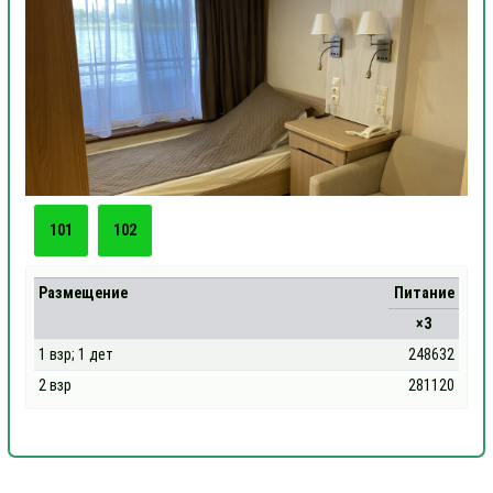
101
102
Размещение
Питание
×3
1 взр; 1 дет
248632
2 взр
281120