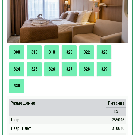
308
310
318
320
322
323
324
325
326
327
328
329
330
Размещение
Питание
×3
1 взр
255096
1 взр; 1 дет
310640