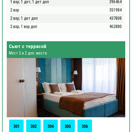
1 взр; 1 дет; 1 дет доп
396464
2 взр
351984
2 взр; 1 дет доп
437808
2 взр; 1 взр доп
462880
Сьют с террасой
Мест 2 и 2 доп. места
301
302
304
305
306