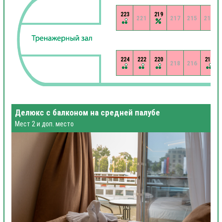
223
219
221
217
215
213
224
222
220
214
218
216
Делюкс с балконом на средней палубе
Мест 2 и доп. место