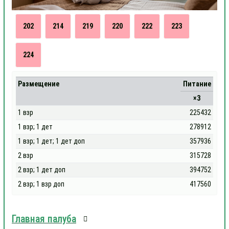
202
214
219
220
222
223
224
Размещение
Питание
×3
1 взр
225432
1 взр; 1 дет
278912
1 взр; 1 дет; 1 дет доп
357936
2 взр
315728
2 взр; 1 дет доп
394752
2 взр; 1 взр доп
417560
Главная палуба