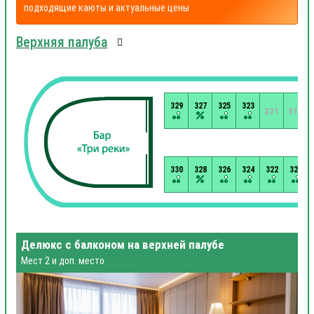
подходящие каюты и актуальные цены
Верхняя палуба
329
327
325
323
321
319
330
328
326
324
322
320
Делюкс с балконом на верхней палубе
Мест 2 и доп. место