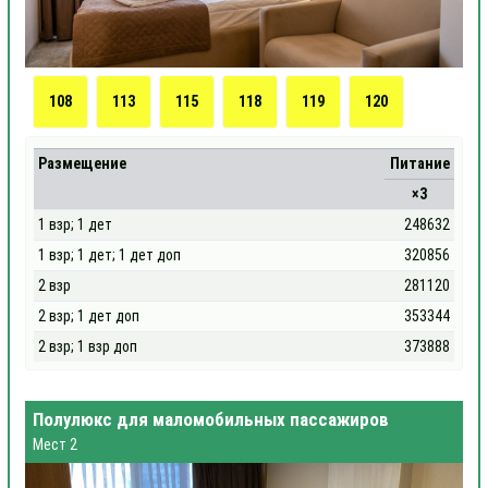
108
113
115
118
119
120
Размещение
Питание
×3
1 взр; 1 дет
248632
1 взр; 1 дет; 1 дет доп
320856
2 взр
281120
2 взр; 1 дет доп
353344
2 взр; 1 взр доп
373888
Полулюкс для маломобильных пассажиров
Мест 2