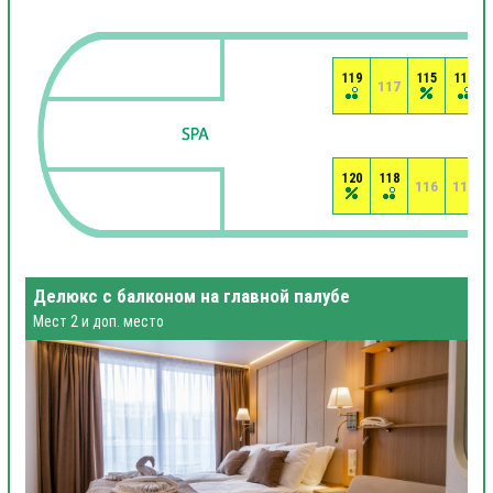
119
115
113
117
120
118
116
114
Делюкс с балконом на главной палубе
Мест 2 и доп. место