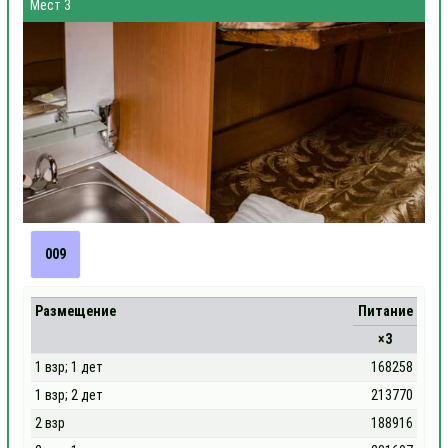
Мест 3
009
Размещение
Питание
×3
1 взр; 1 дет
168258
1 взр; 2 дет
213770
2 взр
188916