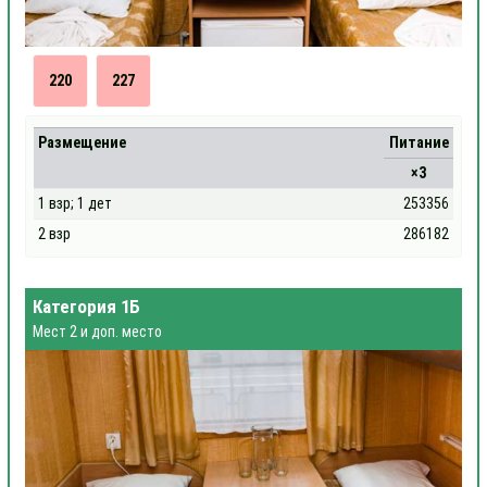
220
227
Размещение
Питание
×3
1 взр; 1 дет
253356
2 взр
286182
Категория 1Б
Мест 2 и доп. место