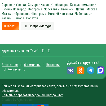
Саратов · Усовка · Самара · Казань · Чебоксары · Козьмодемьянск ·
Нижний Новгород · Кострома · Ярославль · Рыбинск · Дубна · Москва ·
Мышкин · Ярославль · Кострома · Нижний Новгород · Чебоксары ·
Казань · Самара · Саратов
Выбрать
Программа тура
Круизная компания "Гама"
Давайте дружить!
Агентствам
О компании
Вакансии
Контакты
При использовании материалов сайта, ссылка на https://gama-nn.ru/
обязательна
Политика обработки персональных данных
Created by Aljebro.com