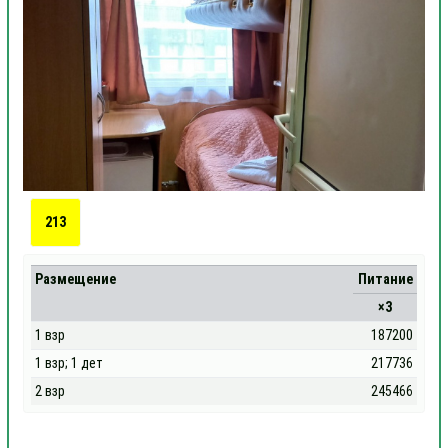
213
Размещение
Питание
×3
1 взр
187200
1 взр; 1 дет
217736
2 взр
245466