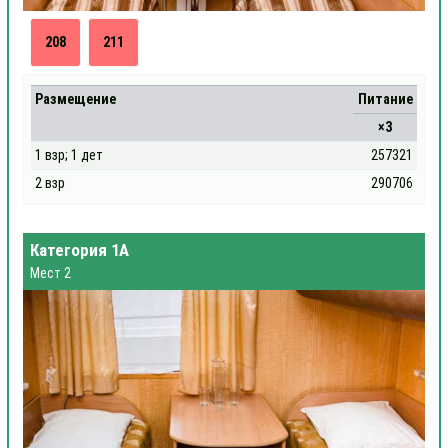
208
211
Размещение
Питание
×3
1 взр; 1 дет
257321
2 взр
290706
Категория 1А
Мест 2