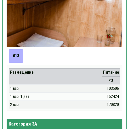
013
Размещение
Питание
×3
1 взр
103506
1 взр; 1 дет
152424
2 взр
170820
Категория 3А