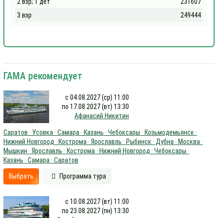
2 взр; 1 дет
231607
3 взр
249444
ГАМА рекомендует
с 04.08.2027 (ср) 11:00
по 17.08.2027 (вт) 13:30
Афанасий Никитин
Саратов · Усовка · Самара · Казань · Чебоксары · Козьмодемьянск ·
Нижний Новгород · Кострома · Ярославль · Рыбинск · Дубна · Москва ·
Мышкин · Ярославль · Кострома · Нижний Новгород · Чебоксары ·
Казань · Самара · Саратов
Выбрать
Программа тура
с 10.08.2027 (вт) 11:00
по 23.08.2027 (пн) 13:30