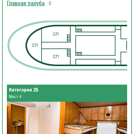
Главная палуба
1
1
Категория 2Б
Мест 4