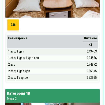
246
Размещение
Питание
×3
1 взр; 1 дет
243463
1 взр; 1 дет; 1 дет доп
304536
2 взр
274872
2 взр; 1 дет доп
335945
2 взр; 1 взр доп
352365
Категория 1В
Мест 2