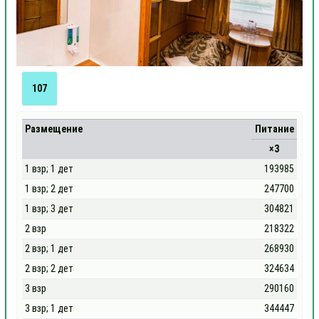
107
Размещение
Питание
×3
1 взр; 1 дет
193985
1 взр; 2 дет
247700
1 взр; 3 дет
304821
2 взр
218322
2 взр; 1 дет
268930
2 взр; 2 дет
324634
3 взр
290160
3 взр; 1 дет
344447