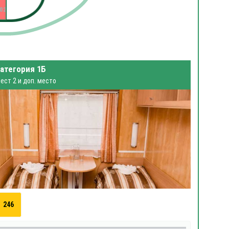
02
атегория 1Б
ест 2 и доп. место
246