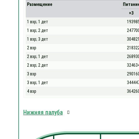
Размещение
Питани
×3
1 взр; 1 дет
19398
1 взр; 2 дет
24770
1 взр; 3 дет
30482
2 взр
21832
2 взр; 1 дет
26893
2 взр; 2 дет
32463
3 взр
29016
3 взр; 1 дет
34444
4 взр
36426
Нижняя палуба