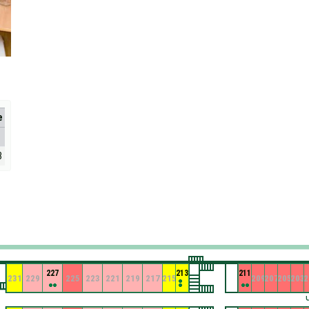
е
8
227
213
211
231
229
225
223
221
219
217
215
209
207
205
203
2