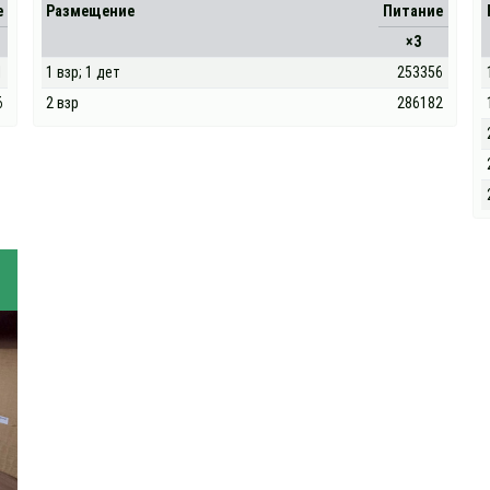
е
Размещение
Питание
×3
1
1 взр; 1 дет
253356
6
2 взр
286182