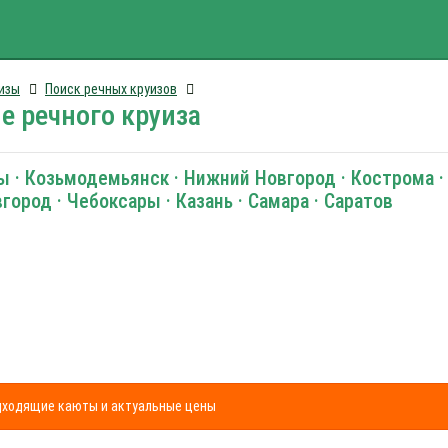
изы
Поиск речных круизов
е речного круиза
ры · Козьмодемьянск · Нижний Новгород · Кострома · 
ород · Чебоксары · Казань · Самара · Саратов
одходящие каюты и актуальные цены