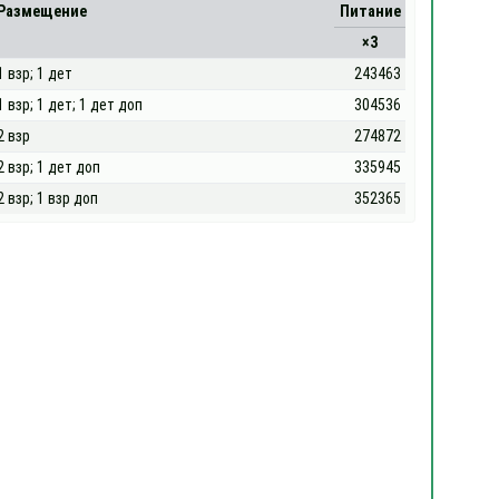
Размещение
Питание
×3
1 взр; 1 дет
243463
1 взр; 1 дет; 1 дет доп
304536
2 взр
274872
2 взр; 1 дет доп
335945
2 взр; 1 взр доп
352365