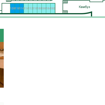
120
118
116
114
112
110
108
106
104
102