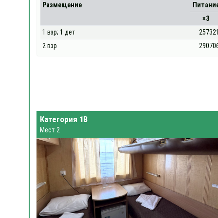
Размещение
Питани
×3
1 взр; 1 дет
25732
2 взр
29070
Категория 1В
Мест 2