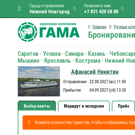
Город отправления
Позвоните нам
Нижний Новгород
+7 831 420 58 88
Главная
Речные кру
Бронировани
Саратов · Усовка · Самара · Казань · Чебокса
Мышкин · Ярославль · Кострома · Нижний Новг
Афанасий Никитин
Отправление
22.08.2027 (вс) 11:00
Прибытие
04.09.2027 (сб) 13:30
Выбор каюты
Маршрут и экскурсии
Прайс
Укажите количество туристов, чтобы отобразились п