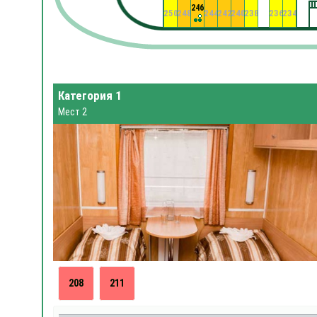
246
250
248
244
242
240
238
236
234
Категория 1
Мест 2
208
211