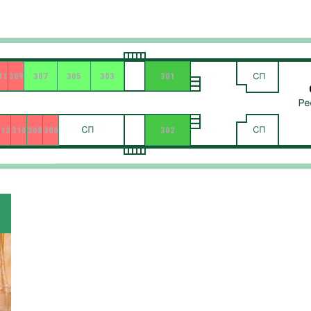
11
309
307
305
303
301
312
310
308
306
302