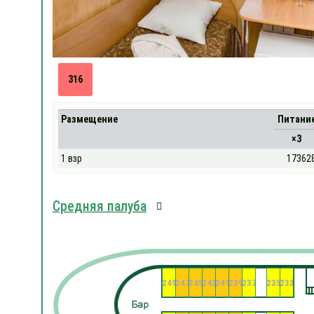
316
Размещение
Питани
×3
1 взр
17362
Средняя палуба
249
247
245
243
241
239
237
235
233