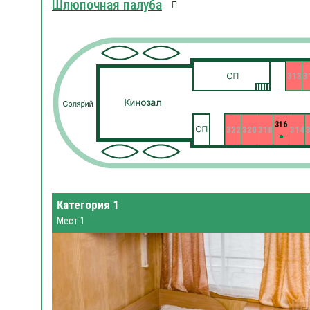
Шлюпочная палуба
313
3
316
322
320
318
314
Категория 1
Мест 1