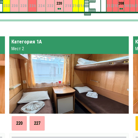
220
208
232
230
228
226
224
222
218
216
214
212
210
206
204
2
Категория 1А
К
Мест 2
М
220
227