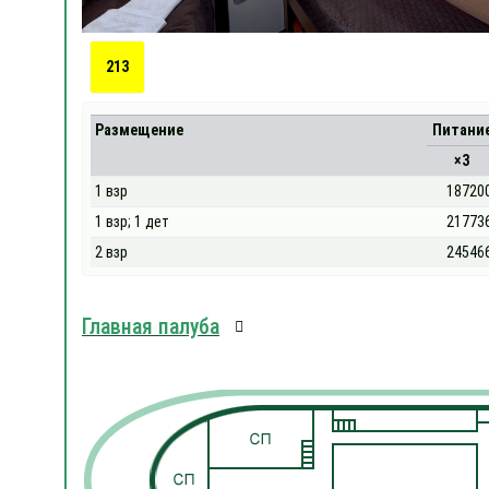
213
Размещение
Питани
×3
1 взр
18720
1 взр; 1 дет
21773
2 взр
24546
Главная палуба