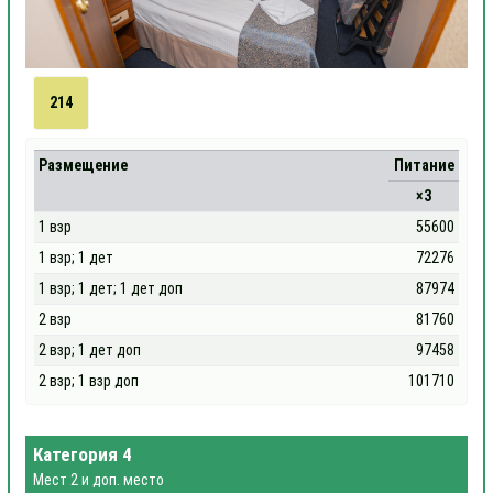
214
Размещение
Питание
×3
1 взр
55600
1 взр; 1 дет
72276
1 взр; 1 дет; 1 дет доп
87974
2 взр
81760
2 взр; 1 дет доп
97458
2 взр; 1 взр доп
101710
Категория 4
Мест 2 и доп. место