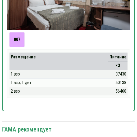
007
Размещение
Питание
×3
1 взр
37430
1 взр; 1 дет
50138
2 взр
56460
ГАМА рекомендует