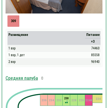
309
Размещение
Питание
×3
1 взр
74460
1 взр; 1 дет
85558
2 взр
96940
Средняя палуба
230
224
236
234
232
228
226
224К