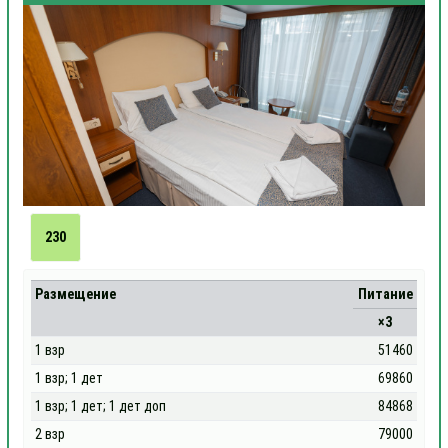
230
Размещение
Питание
×3
1 взр
51460
1 взр; 1 дет
69860
1 взр; 1 дет; 1 дет доп
84868
2 взр
79000