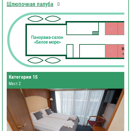
Шлюпочная палуба
312
310
309
311
Категория 1S
Мест 2