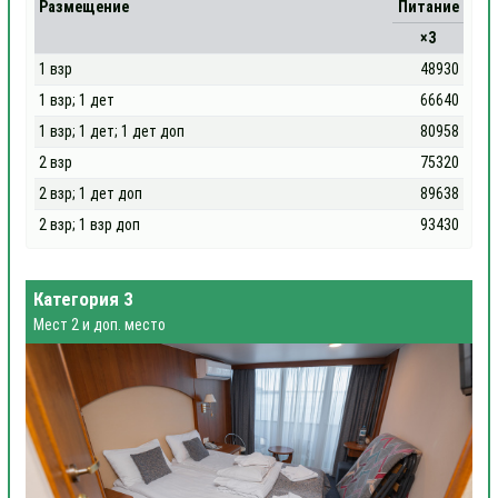
Размещение
Питание
×3
1 взр
48930
1 взр; 1 дет
66640
1 взр; 1 дет; 1 дет доп
80958
2 взр
75320
2 взр; 1 дет доп
89638
2 взр; 1 взр доп
93430
Категория 3
Мест 2 и доп. место