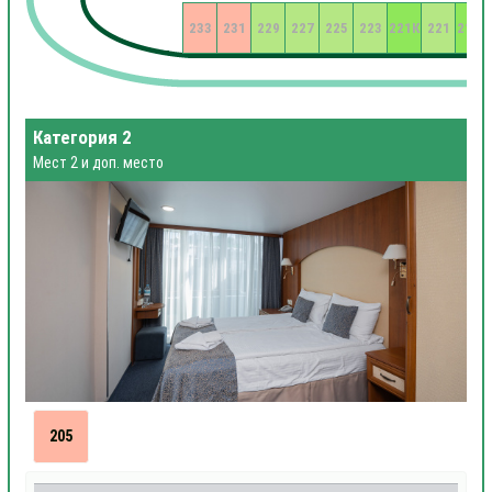
233
231
229
227
225
223
221К
221
219К
Категория 2
Мест 2 и доп. место
205