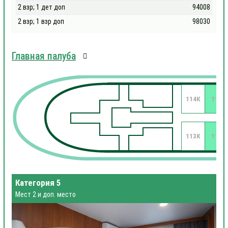
2 взр; 1 дет доп
94008
2 взр; 1 взр доп
98030
Главная палуба
114К
112
113К
111
Категория 5
Мест 2 и доп. место