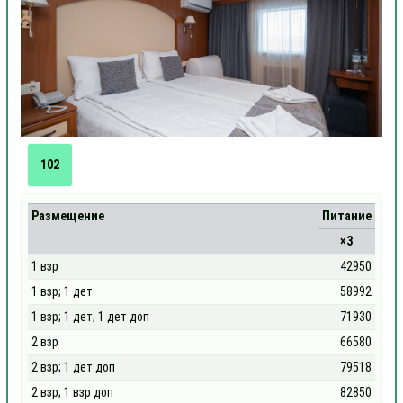
102
Размещение
Питание
×3
1 взр
42950
1 взр; 1 дет
58992
1 взр; 1 дет; 1 дет доп
71930
2 взр
66580
2 взр; 1 дет доп
79518
2 взр; 1 взр доп
82850