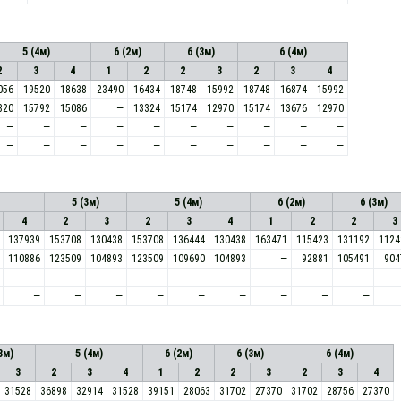
5 (4м)
6 (2м)
6 (3м)
6 (4м)
2
3
4
1
2
2
3
2
3
4
056
19520
18638
23490
16434
18748
15992
18748
16874
15992
820
15792
15086
—
13324
15174
12970
15174
13676
12970
—
—
—
—
—
—
—
—
—
—
—
—
—
—
—
—
—
—
—
—
5 (3м)
5 (4м)
6 (2м)
6 (3м)
4
2
3
2
3
4
1
2
2
3
137939
153708
130438
153708
136444
130438
163471
115423
131192
1124
110886
123509
104893
123509
109690
104893
—
92881
105491
904
—
—
—
—
—
—
—
—
—
—
—
—
—
—
—
—
—
—
3м)
5 (4м)
6 (2м)
6 (3м)
6 (4м)
3
2
3
4
1
2
2
3
2
3
4
31528
36898
32914
31528
39151
28063
31702
27370
31702
28756
27370