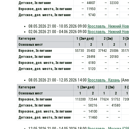
Детское, 3х питание
—
44807
—
32330
Взрослое, доп. место, 3x питание
—
11950
—
—
Детское, доп. место, 3x питание
—
9740
—
—
08.05.2026 21:00 - 10.05.2026 09:00
Ярославль · Нижний Нов
02.06.2026 21:00 - 04.06.2026 09:00
Ярославль · Нижний Нов
Категория
1 (2м+доп)
2 (2м)
3 (
Основных мест
1
2
1
2
1
Взрослое, 3х питание
55730
35402
37942
25006
3517
Детское, 3х питание
—
28498
—
20180
Взрослое, доп. место, 3x питание
—
6180
—
—
Детское, доп. место, 3x питание
—
5120
—
—
08.05.2026 21:00 - 12.05.2026 14:00
Ярославль · Казань
(Але
Категория
1 (2м+доп)
2 (2м)
3 
Основных мест
1
2
1
2
1
Взрослое, 3х питание
113200
72544
77624
51752
720
Детское, 3х питание
—
58216
—
41580
Взрослое, доп. место, 3x питание
—
14100
—
—
Детское, доп. место, 3x питание
—
11460
—
—
12.05.2026 21:00 - 14.05.2026 18:00
Ярославль · Москва (СР