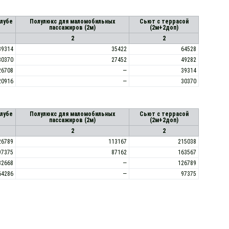
алубе
Полулюкс для маломобильных
Сьют с террасой
пассажиров (2м)
(2м+2доп)
2
2
39314
35422
64528
30370
27452
49282
26708
—
39314
20916
—
30370
алубе
Полулюкс для маломобильных
Сьют с террасой
пассажиров (2м)
(2м+2доп)
2
2
26789
113167
215038
97375
87162
163567
82668
—
126789
64286
—
97375