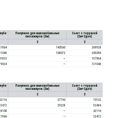
алубе
Полулюкс для маломобильных
Сьют с террасой
пассажиров (2м)
(2м+2доп)
2
2
57864
140560
269928
21048
108072
205096
01832
—
157864
79024
—
121048
алубе
Полулюкс для маломобильных
Сьют с террасой
пассажиров (2м)
(2м+2доп)
2
2
42116
37790
70132
32472
29228
53484
28108
—
42116
21966
—
32472