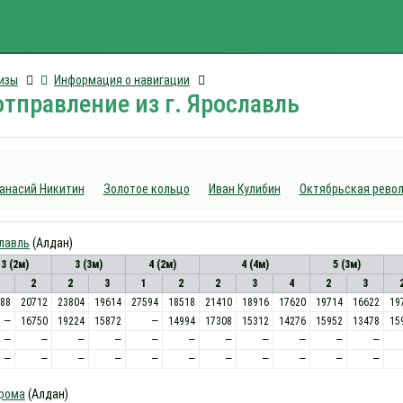
изы
Информация о навигации
отправление из г. Ярославль
анасий Никитин
Золотое кольцо
Иван Кулибин
Октябрьская рево
славль
(Алдан)
3 (2м)
3 (3м)
4 (2м)
4 (4м)
5 (3м)
2
2
3
1
2
2
3
4
2
3
88
20712
23804
19614
27594
18518
21410
18916
17620
19714
16622
19
—
16750
19224
15872
—
14994
17308
15312
14276
15952
13478
15
—
—
—
—
—
—
—
—
—
—
—
—
—
—
—
—
—
—
—
—
—
—
трома
(Алдан)