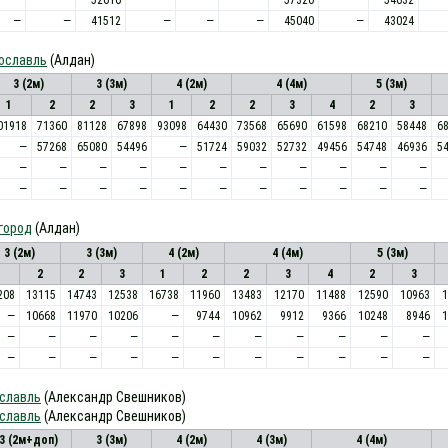
—
—
41512
—
—
—
45040
—
43024
рославль
(Алдан)
3 (2м)
3 (3м)
4 (2м)
4 (4м)
5 (3м)
1
2
2
3
1
2
2
3
4
2
3
01918
71360
81128
67898
93098
64430
73568
65690
61598
68210
58448
6
—
57268
65080
54496
—
51724
59032
52732
49456
54748
46936
5
—
—
—
—
—
—
—
—
—
—
—
—
—
—
—
—
—
—
—
—
—
—
город
(Алдан)
3 (2м)
3 (3м)
4 (2м)
4 (4м)
5 (3м)
1
2
2
3
1
2
2
3
4
2
3
208
13115
14743
12538
16738
11960
13483
12170
11488
12590
10963
1
—
10668
11970
10206
—
9744
10962
9912
9366
10248
8946
1
—
—
—
—
—
—
—
—
—
—
—
—
—
—
—
—
—
—
—
—
—
—
ославль
(Александр Свешников)
ославль
(Александр Свешников)
3 (2м+доп)
3 (3м)
4 (2м)
4 (3м)
4 (4м)