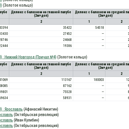
В)
(Золотое кольцо)
алубе
Делюкс с балконом на главной палубе
Делюкс с балконом на средней п
(2м+доп)
(2м+доп)
2
1
2
43394
35422
54518
33430
27452
—
28746
24668
—
22444
19386
—
В) · Нижний Новгород (Причал №4)
(Золотое кольцо)
алубе
Делюкс с балконом на главной палубе
Делюкс с балконом на средней п
(2м+доп)
(2м+доп)
2
1
2
41069
113167
180003
1
08085
87162
—
89801
75528
—
69634
58931
—
) · Ярославль
(Афанасий Никитин)
рославль
(Октябрьская революция)
рославль
(Иван Кулибин)
рославль
(Октябрьская революция)