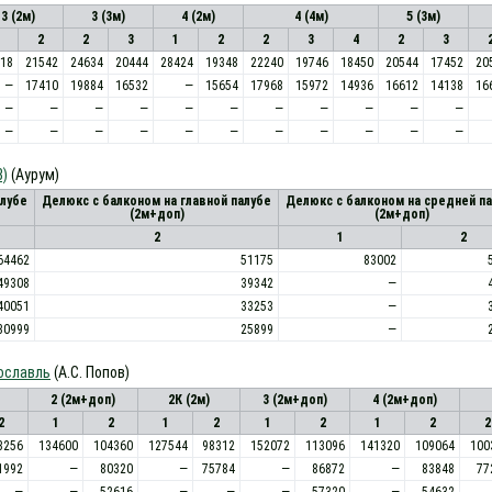
3 (2м)
3 (3м)
4 (2м)
4 (4м)
5 (3м)
2
2
3
1
2
2
3
4
2
3
18
21542
24634
20444
28424
19348
22240
19746
18450
20544
17452
20
—
17410
19884
16532
—
15654
17968
15972
14936
16612
14138
16
—
—
—
—
—
—
—
—
—
—
—
—
—
—
—
—
—
—
—
—
—
—
В)
(Аурум)
алубе
Делюкс с балконом на главной палубе
Делюкс с балконом на средней п
(2м+доп)
(2м+доп)
2
1
2
64462
51175
83002
49308
39342
—
40051
33253
—
30999
25899
—
рославль
(А.С. Попов)
2 (2м+доп)
2К (2м)
3 (2м+доп)
4 (2м+доп)
2
1
2
1
2
1
2
1
2
2
3256
134600
104360
127544
98312
152072
113096
141320
109064
100
1992
—
80320
—
75784
—
86872
—
83848
77
—
—
52616
—
—
—
57320
—
54632