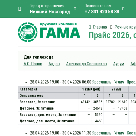
Город отправления
Позвоните нам
Нижний Новгород
+7 831 420 58 88
Главная
Речные кру
Прайс 2026, 
Для теплохода
А.С. Попов
Алдан
Александр Свешников
Аурум
Аф
28.04.2026 19:00 - 30.04.2026 06:00
Ярославль · Углич · Яро
Категория
1 (2м+доп)
2 (2м)
Основных мест
1
2
1
2
1
Взрослое, 3х питание
48142
30586
32782
21610
303
Детское, 3х питание
—
24648
—
17468
Взрослое, доп. место, 3x питание
—
5350
—
—
Детское, доп. место, 3x питание
—
4460
—
—
28.04.2026 19:00 - 30.04.2026 11:30
Ярославль · Углич · Кос