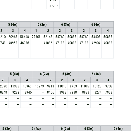
—
—
—
—
37736
—
—
—
—
5 (4м)
6 (2м)
6 (3м)
6 (4м)
2
3
4
1
2
2
3
2
3
4
8210
60968
58448
72308
52148
58760
50888
58760
53408
50888
4748
48952
46936
—
41896
47188
40888
47188
42904
40888
—
—
—
—
—
—
—
—
—
—
—
—
—
—
—
—
—
—
—
—
5 (4м)
6 (2м)
6 (3м)
6 (4м)
2
3
4
1
2
2
3
2
3
4
2590
11383
10963
13273
9913
11015
9703
11015
10123
9703
0248
9282
8946
—
8106
8988
7938
8988
8274
7938
—
—
—
—
—
—
—
—
—
—
—
—
—
—
—
—
—
—
—
—
5 (3м)
5 (4м)
6 (2м)
6 (3м)
6 (4м)