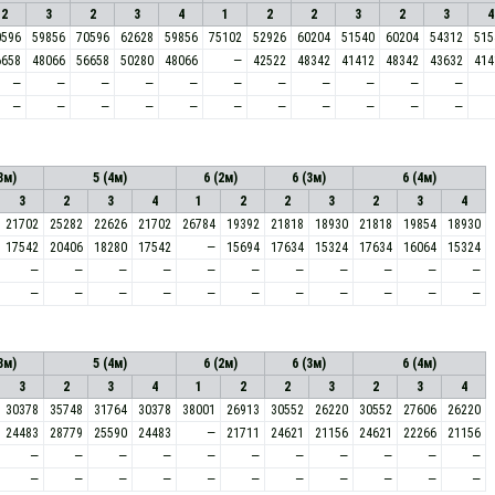
2
3
2
3
4
1
2
2
3
2
3
4
0596
59856
70596
62628
59856
75102
52926
60204
51540
60204
54312
515
6658
48066
56658
50280
48066
—
42522
48342
41412
48342
43632
414
—
—
—
—
—
—
—
—
—
—
—
—
—
—
—
—
—
—
—
—
—
—
3м)
5 (4м)
6 (2м)
6 (3м)
6 (4м)
3
2
3
4
1
2
2
3
2
3
4
21702
25282
22626
21702
26784
19392
21818
18930
21818
19854
18930
17542
20406
18280
17542
—
15694
17634
15324
17634
16064
15324
—
—
—
—
—
—
—
—
—
—
—
—
—
—
—
—
—
—
—
—
—
—
3м)
5 (4м)
6 (2м)
6 (3м)
6 (4м)
3
2
3
4
1
2
2
3
2
3
4
30378
35748
31764
30378
38001
26913
30552
26220
30552
27606
26220
24483
28779
25590
24483
—
21711
24621
21156
24621
22266
21156
—
—
—
—
—
—
—
—
—
—
—
—
—
—
—
—
—
—
—
—
—
—