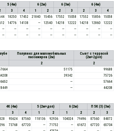
5 (4м)
6 (2м)
6 (3м)
6 (4м)
2
3
4
1
2
2
3
2
3
4
544
18250
17452
21840
15456
17552
15058
17552
15856
15058
612
14776
14138
—
12540
14218
12222
14218
12860
12222
—
—
—
—
—
—
—
—
—
—
—
—
—
—
—
—
—
—
—
—
алубе
Полулюкс для маломобильных
Сьют с террасой
пассажиров (2м)
(2м+2доп)
2
2
57664
51175
99688
44208
39342
75726
36652
—
57664
28449
—
44208
4К (4м)
5 (2м+доп)
6 (2м)
П 5К (3) (3м)
3
4
1
2
1
2
2
3
328
95624
87560
118136
92936
104024
79496
87560
84872
296
73768
67720
—
71752
—
61672
67720
65704
—
—
—
—
47576
—
—
—
—