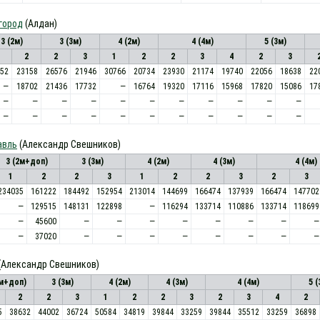
город
(Алдан)
3 (2м)
3 (3м)
4 (2м)
4 (4м)
5 (3м)
2
2
3
1
2
2
3
4
2
3
52
23158
26576
21946
30766
20734
23930
21174
19740
22056
18638
22
—
18702
21436
17732
—
16764
19320
17116
15968
17820
15086
17
—
—
—
—
—
—
—
—
—
—
—
—
—
—
—
—
—
—
—
—
—
—
авль
(Александр Свешников)
3 (2м+доп)
3 (3м)
4 (2м)
4 (3м)
4 (4м)
1
2
2
3
1
2
2
3
2
3
234035
161222
184492
152954
213014
144699
166474
137939
166474
147702
—
129515
148131
122898
—
116294
133714
110886
133714
118699
—
45600
—
—
—
—
—
—
—
—
—
37020
—
—
—
—
—
—
—
—
(Александр Свешников)
2м+доп)
3 (3м)
4 (2м)
4 (3м)
4 (4м)
5 (
2
2
3
1
2
2
3
2
3
4
2
5
38632
44002
36724
50584
34819
39844
33259
39844
35512
33259
36898