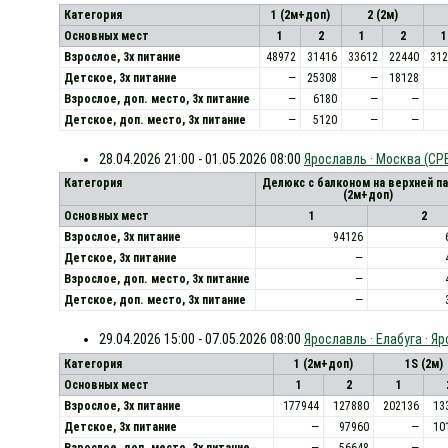
Категория
1 (2м+доп)
2 (2м)
Основных мест
1
2
1
2
1
Взрослое, 3х питание
48972
31416
33612
22440
312
Детское, 3х питание
—
25308
—
18128
Взрослое, доп. место, 3x питание
—
6180
—
—
Детское, доп. место, 3x питание
—
5120
—
—
28.04.2026 21:00 - 01.05.2026 08:00
Ярославль · Москва (СР
Категория
Делюкс с балконом на верхней п
(2м+доп)
Основных мест
1
2
Взрослое, 3х питание
94126
Детское, 3х питание
—
Взрослое, доп. место, 3x питание
—
Детское, доп. место, 3x питание
—
29.04.2026 15:00 - 07.05.2026 08:00
Ярославль · Елабуга · Я
Категория
1 (2м+доп)
1S (2м)
Основных мест
1
2
1
Взрослое, 3х питание
177944
127880
202136
13
Детское, 3х питание
—
97960
—
10
Взрослое, доп. место, 3x питание
—
56648
—