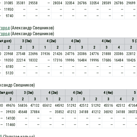
—
31085
35381
29558
—
28034
32054
26786
32054
28589
26786
29699
—
11950
—
—
—
—
—
—
—
—
—
—
—
9740
—
—
—
—
—
—
—
—
—
—
город
(Александр Свешников)
город
(Александр Свешников)
2м+доп)
3 (3м)
4 (2м)
4 (3м)
4 (4м)
5 (
2
2
3
1
2
2
3
2
3
4
2
0
23968
27548
22696
31936
21426
24776
20386
24776
21888
20386
22812
—
19350
22214
18332
—
17316
19996
16484
19996
17686
16484
18426
—
6180
—
—
—
—
—
—
—
—
—
—
—
5120
—
—
—
—
—
—
—
—
—
—
ксандр Свешников)
(2м+доп)
3 (3м)
4 (2м)
4 (3м)
4 (4м)
5
2
2
3
1
2
2
3
2
3
4
2
80
49676
56836
47132
65612
44592
51292
42512
51292
45516
42512
4736
—
39920
45648
37884
—
35852
41212
34188
41212
36592
34188
3807
—
14100
—
—
—
—
—
—
—
—
—
—
11460
—
—
—
—
—
—
—
—
—
В)
(Золотое кольцо)