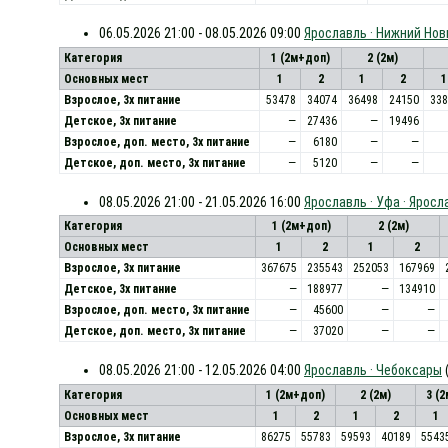
06.05.2026 21:00 - 08.05.2026 09:00
Ярославль · Нижний Нов
Категория
1 (2м+доп)
2 (2м)
Основных мест
1
2
1
2
1
Взрослое, 3х питание
53478
34074
36498
24150
338
Детское, 3х питание
—
27436
—
19496
Взрослое, доп. место, 3x питание
—
6180
—
—
Детское, доп. место, 3x питание
—
5120
—
—
08.05.2026 21:00 - 21.05.2026 16:00
Ярославль · Уфа · Яросл
Категория
1 (2м+доп)
2 (2м)
Основных мест
1
2
1
2
Взрослое, 3х питание
367675
235543
252053
167969
Детское, 3х питание
—
188977
—
134910
Взрослое, доп. место, 3x питание
—
45600
—
—
Детское, доп. место, 3x питание
—
37020
—
—
08.05.2026 21:00 - 12.05.2026 04:00
Ярославль · Чебоксары
Категория
1 (2м+доп)
2 (2м)
3 (
Основных мест
1
2
1
2
1
Взрослое, 3х питание
86275
55783
59593
40189
5543