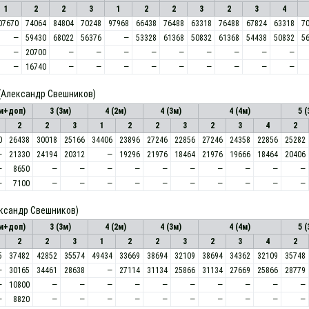
1
2
2
3
1
2
2
3
2
3
4
07670
74064
84804
70248
97968
66438
76488
63318
76488
67824
63318
7
—
59430
68022
56376
—
53328
61368
50832
61368
54438
50832
5
—
20700
—
—
—
—
—
—
—
—
—
—
16740
—
—
—
—
—
—
—
—
—
(Александр Свешников)
2м+доп)
3 (3м)
4 (2м)
4 (3м)
4 (4м)
5 (
2
2
3
1
2
2
3
2
3
4
2
0
26438
30018
25166
34406
23896
27246
22856
27246
24358
22856
25282
—
21330
24194
20312
—
19296
21976
18464
21976
19666
18464
20406
—
8650
—
—
—
—
—
—
—
—
—
—
—
7100
—
—
—
—
—
—
—
—
—
—
ксандр Свешников)
2м+доп)
3 (3м)
4 (2м)
4 (3м)
4 (4м)
5 (
2
2
3
1
2
2
3
2
3
4
2
5
37482
42852
35574
49434
33669
38694
32109
38694
34362
32109
35748
—
30165
34461
28638
—
27114
31134
25866
31134
27669
25866
28779
—
10800
—
—
—
—
—
—
—
—
—
—
—
8820
—
—
—
—
—
—
—
—
—
—