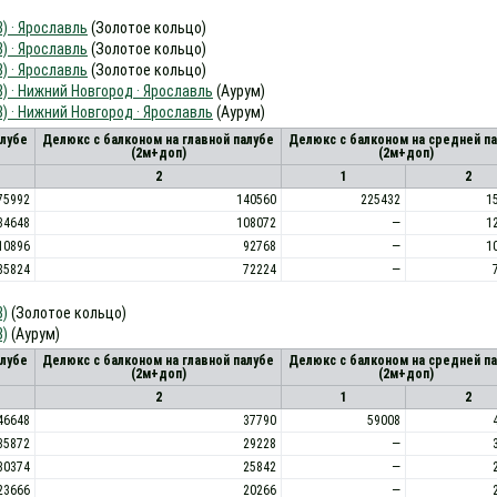
) · Ярославль
(Золотое кольцо)
) · Ярославль
(Золотое кольцо)
) · Ярославль
(Золотое кольцо)
) · Нижний Новгород · Ярославль
(Аурум)
) · Нижний Новгород · Ярославль
(Аурум)
алубе
Делюкс с балконом на главной палубе
Делюкс с балконом на средней п
(2м+доп)
(2м+доп)
2
1
2
75992
140560
225432
1
34648
108072
—
1
10896
92768
—
1
85824
72224
—
В)
(Золотое кольцо)
В)
(Аурум)
алубе
Делюкс с балконом на главной палубе
Делюкс с балконом на средней п
(2м+доп)
(2м+доп)
2
1
2
46648
37790
59008
35872
29228
—
30374
25842
—
23666
20266
—