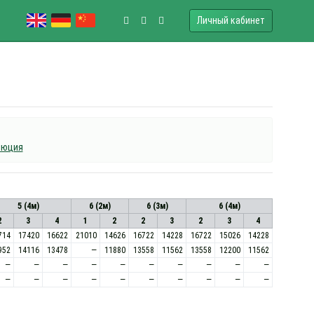
Личный кабинет
люция
5 (4м)
6 (2м)
6 (3м)
6 (4м)
2
3
4
1
2
2
3
2
3
4
714
17420
16622
21010
14626
16722
14228
16722
15026
14228
952
14116
13478
—
11880
13558
11562
13558
12200
11562
—
—
—
—
—
—
—
—
—
—
—
—
—
—
—
—
—
—
—
—