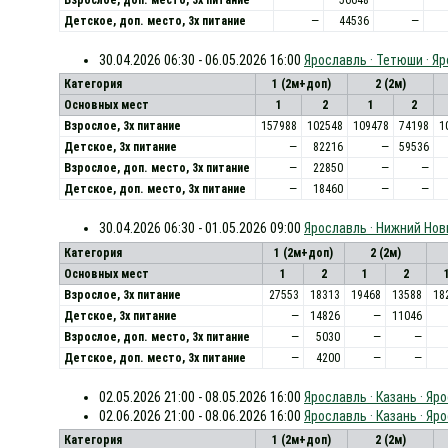
Детское, доп. место, 3x питание
—
44536
—
30.04.2026 06:30 - 06.05.2026 16:00
Ярославль · Тетюши · Я
Категория
1 (2м+доп)
2 (2м)
Основных мест
1
2
1
2
Взрослое, 3х питание
157988
102548
109478
74198
1
Детское, 3х питание
—
82216
—
59536
Взрослое, доп. место, 3x питание
—
22850
—
—
Детское, доп. место, 3x питание
—
18460
—
—
30.04.2026 06:30 - 01.05.2026 09:00
Ярославль · Нижний Нов
Категория
1 (2м+доп)
2 (2м)
Основных мест
1
2
1
2
Взрослое, 3х питание
27553
18313
19468
13588
18
Детское, 3х питание
—
14826
—
11046
Взрослое, доп. место, 3x питание
—
5030
—
—
Детское, доп. место, 3x питание
—
4200
—
—
02.05.2026 21:00 - 08.05.2026 16:00
Ярославль · Казань · Яр
02.06.2026 21:00 - 08.06.2026 16:00
Ярославль · Казань · Яр
Категория
1 (2м+доп)
2 (2м)