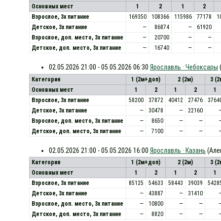
Основных мест
1
2
1
2
Взрослое, 3х питание
169350
108366
115986
77178
1
Детское, 3х питание
—
86874
—
61920
Взрослое, доп. место, 3x питание
—
20700
—
—
Детское, доп. место, 3x питание
—
16740
—
—
02.05.2026 21:00 - 05.05.2026 06:30
Ярославль · Чебоксары
Категория
1 (2м+доп)
2 (2м)
3 (
Основных мест
1
2
1
2
1
Взрослое, 3х питание
58200
37872
40412
27476
3764
Детское, 3х питание
—
30478
—
22160
Взрослое, доп. место, 3x питание
—
8650
—
—
Детское, доп. место, 3x питание
—
7100
—
—
02.05.2026 21:00 - 05.05.2026 16:00
Ярославль · Казань
(Але
Категория
1 (2м+доп)
2 (2м)
3 (
Основных мест
1
2
1
2
1
Взрослое, 3х питание
85125
54633
58443
39039
5428
Детское, 3х питание
—
43887
—
31410
Взрослое, доп. место, 3x питание
—
10800
—
—
Детское, доп. место, 3x питание
—
8820
—
—