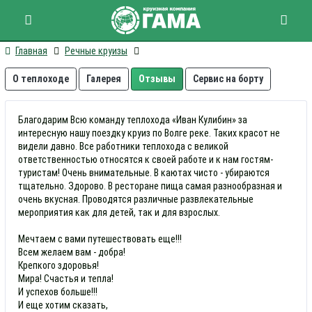
теплоход «Иван Кулибин»
Главная
Речные круизы
О теплоходе
Галерея
Отзывы
Сервис на борту
Благодарим Всю команду теплохода «Иван Кулибин» за
интересную нашу поездку круиз по Волге реке. Таких красот не
видели давно. Все работники теплохода с великой
ответственностью относятся к своей работе и к нам гостям-
туристам! Очень внимательные. В каютах чисто - убираются
тщательно. Здорово. В ресторане пища самая разнообразная и
очень вкусная. Проводятся различные развлекательные
мероприятия как для детей, так и для взрослых.
Мечтаем с вами путешествовать еще!!!
Всем желаем вам - добра!
Крепкого здоровья!
Мира! Счастья и тепла!
И успехов больше!!!
И еще хотим сказать,