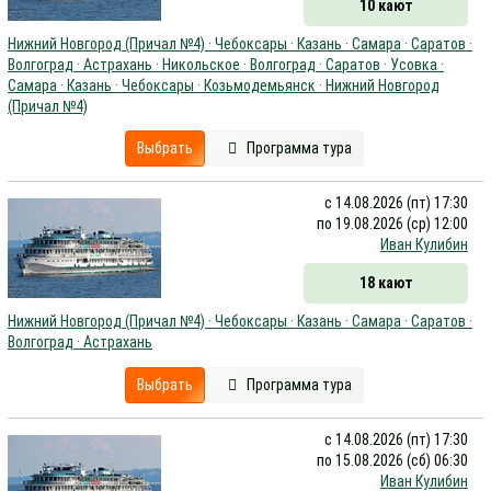
10 кают
Нижний Новгород (Причал №4) · Чебоксары · Казань · Самара · Саратов ·
Волгоград · Астрахань · Никольское · Волгоград · Саратов · Усовка ·
Самара · Казань · Чебоксары · Козьмодемьянск · Нижний Новгород
(Причал №4)
Выбрать
Программа тура
с 14.08.2026 (пт) 17:30
по 19.08.2026 (ср) 12:00
Иван Кулибин
18 кают
Нижний Новгород (Причал №4) · Чебоксары · Казань · Самара · Саратов ·
Волгоград · Астрахань
Выбрать
Программа тура
с 14.08.2026 (пт) 17:30
по 15.08.2026 (сб) 06:30
Иван Кулибин