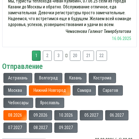
Мы, туристы теплохода «Иван Кулибин», 07.06.25 сели из города
Казани до Москвы и обратно. Обслуживание отличное, еда
замечательная. Девочки регистратуры просто замечательные.
Надеемся, что встретимся еще в будущем. Желаем всей команде
здоровья, успехов, усовершенствования и удачи во всем.
Чемасенова Галинат Тимербулатова
16.06.2025
1
2
3
20
21
22
Отправление
Астрахань
Волгоград
Казань
Кострома
Москва
Нижний Новгород
Самара
Саратов
Чебоксары
Ярославль
08.2026
09.2026
10.2026
05.2027
06.2027
07.2027
08.2027
09.2027