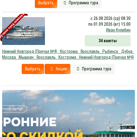
Выбрать
Программа тура
учшее предложение
с 26.08.2026 (ср) 08:30
по 01.09.2026 (вт) 15:00
Иван Кулибин
34 каюты
Нижний Новгород (Причал №4) · Кострома · Ярославль · Рыбинск · Дубна ·
Москва · Мышкин · Ярославль · Кострома · Нижний Новгород (Причал №4)
Выбрать
Акция
Программа тура