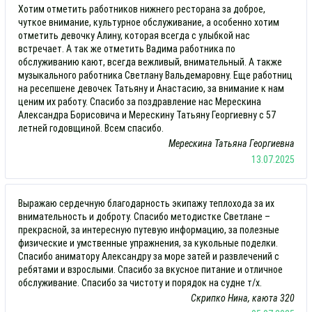
Хотим отметить работников нижнего ресторана за доброе,
чуткое внимание, культурное обслуживание, а особенно хотим
отметить девочку Алину, которая всегда с улыбкой нас
встречает. А так же отметить Вадима работника по
обслуживанию кают, всегда вежливый, внимательный. А также
музыкального работника Светлану Вальдемаровну. Еще работниц
на ресепшене девочек Татьяну и Анастасию, за внимание к нам
ценим их работу. Спасибо за поздравление нас Мерескина
Александра Борисовича и Мерескину Татьяну Георгиевну с 57
летней годовщиной. Всем спасибо.
Мерескина Татьяна Георгиевна
13.07.2025
Выражаю сердечную благодарность экипажу теплохода за их
внимательность и доброту. Спасибо методистке Светлане –
прекрасной, за интересную путевую информацию, за полезные
физические и умственные упражнения, за кукольные поделки.
Спасибо аниматору Александру за море затей и развлечений с
ребятами и взрослыми. Спасибо за вкусное питание и отличное
обслуживание. Спасибо за чистоту и порядок на судне т/х.
Скрипко Нина, каюта 320